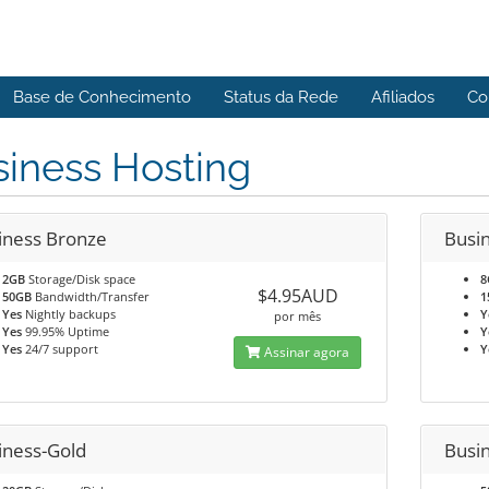
Base de Conhecimento
Status da Rede
Afiliados
Co
iness Hosting
iness Bronze
Busin
2GB
Storage/Disk space
8
$4.95AUD
50GB
Bandwidth/Transfer
1
Yes
Nightly backups
Y
por mês
Yes
99.95% Uptime
Y
Yes
24/7 support
Y
Assinar agora
iness-Gold
Busi