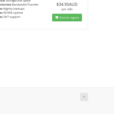
0GB
Storage/Disk space
$34.95AUD
nlimited
Bandwidth/Transfer
es
Nightly backups
por mês
es
99.95% Uptime
es
24/7 support
Assinar agora