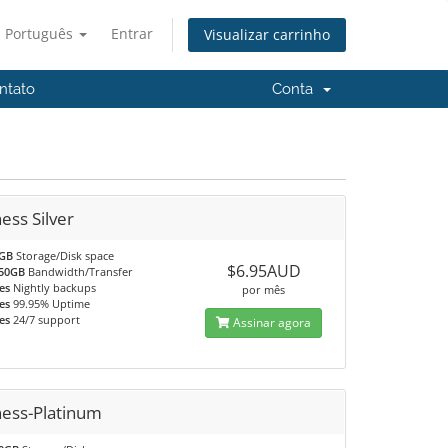
Português
Entrar
Visualizar carrinho
ntato
Conta
ess Silver
GB
Storage/Disk space
$6.95AUD
50GB
Bandwidth/Transfer
es
Nightly backups
por mês
es
99.95% Uptime
es
24/7 support
Assinar agora
ness-Platinum