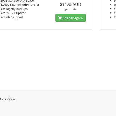
20GB
Storage/Disk space
5
$14.95AUD
1,000GB
Bandwidth/Transfer
U
Yes
Nightly backups
Y
por mês
Yes
99.95% Uptime
Y
Yes
24/7 support
Y
Assinar agora
eservados.