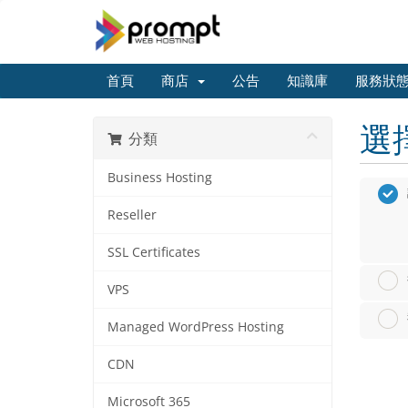
首頁
商店
公告
知識庫
服務狀
選
分類
Business Hosting
Reseller
SSL Certificates
VPS
Managed WordPress Hosting
CDN
Microsoft 365