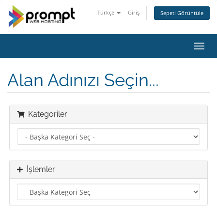
Türkçe
Giriş
Sepeti Görüntüle
Gezi
değiş
Alan Adınızı Seçin...
Kategoriler
İşlemler