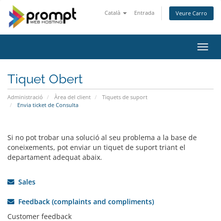
Català
Entrada
Veure Carro
Canv
la
nave
Tiquet Obert
Administració
Àrea del client
Tiquets de suport
Envia ticket de Consulta
Si no pot trobar una solució al seu problema a la base de
coneixements, pot enviar un tiquet de suport triant el
departament adequat abaix.
Sales
Feedback (complaints and compliments)
Customer feedback